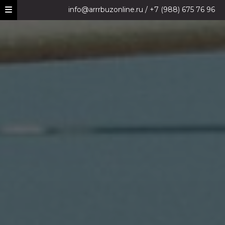
info@arrrbuzonline.ru / +7 (988) 675 76 96